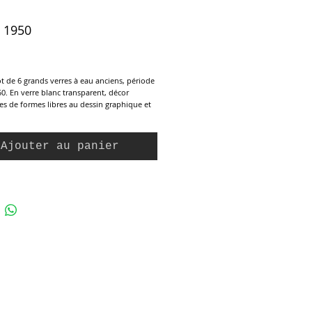
 1950
ix
t de 6 grands verres à eau anciens, période
0. En verre blanc transparent, décor
es de formes libres au dessin graphique et
s filets dorés sur le pied. Filets dorés
ur 2 verres, sinon parfait état.
Ajouter au panier
11 cm
u buvant : 6,5 cm