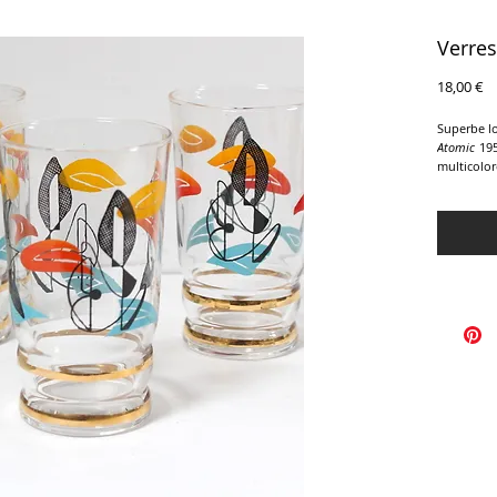
Verres
Pr
18,00 €
Superbe lo
Atomic
195
multicolor
gai. Détail
estompés s
Hauteur : 
Diamètre a