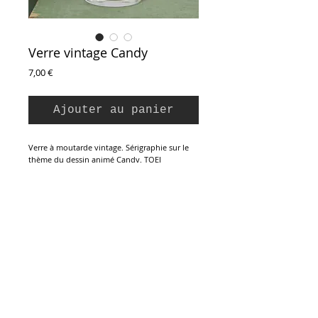
Verre vintage Candy
Prix
7,00 €
Ajouter au panier
Verre à moutarde vintage. Sérigraphie sur le
thème du dessin animé Candy. TOEI
Animation, Mizuki Igarashi / Pictural Films /
Antenne 2, 1978. Verre blanc transparent,
couleurs fraîches, parfait état. Made in France.
Hauteur : 10 cm
Diamètre au buvant : 6,5 cm
Inscription à la Newsletter :