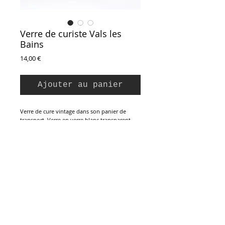
Verre de curiste Vals les
Bains
Prix
14,00 €
Ajouter au panier
Verre de cure vintage dans son panier de
transport. Verre en verre blanc transparent,
avec graduation jusqu'à 150. Panier de
transport en plastique imitation paille.
L'ensemble en parfait état.
Verre : 10 cm (Ht) / 6,2 cm (D)
Inscription à la Newsletter :