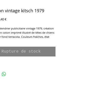
n vintage kitsch 1979
ix
Prix
,40 €
iginal
promotionnel
lendrier publicitaire vintage 1979, création
 En coton imprimé illustré de têtes de chiens
r fond terracota. Couleurs fraîches, état
Rupture de stock