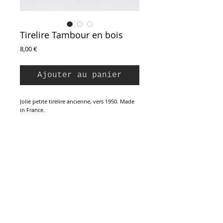
Tirelire Tambour en bois
Prix
8,00 €
Ajouter au panier
Jolie petite tirelire ancienne, vers 1950. Made
in France.
Une forme de tambour en bois de buis
tourné. Fermeture métallique dessous, clef
fournie.
Parfait état.
Hauteur : 7 cm
Diamètre : 8 cm
Inscription à la Newsletter :