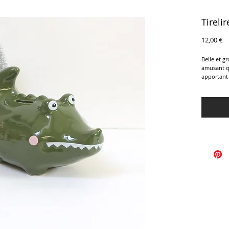
Tireli
Pr
12,00 €
Belle et g
amusant qu
apportant 
déco.
Etat neuf.
Longueur 
Largeur :1
Hauteur : 