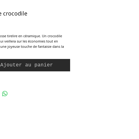
re crocodile
ix
rosse tirelire en céramique. Un crocodile
i veillera sur les économies tout en
une joyeuse touche de fantaisie dans la
Ajouter au panier
: 19 cm
0 cm
12 cm