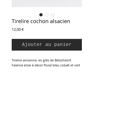
Tirelire cochon alsacien
Prix
12,00 €
Ajouter au panier
Tirelire ancienne, en grès de Betschdorf.
Faïence grise à décor floral bleu cobalt et vert
sapin. Mignon petit cochon qui veillera sur les
précieuses économies. Bouchon plastique
dessous.
Parfait état.
Hauteur : 9 cm
Inscription à la Newsletter :