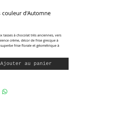
s couleur d'Automne
ix
x tasses à chocolat très anciennes, vers
aïence crème, décor de frise grecque à
, superbe frise florale et géométrique à
r. Tons bruns avec touches colorées. Pièces
illées. Soucoupes assorties. Elles ont
 assauts du temps et présentent des défauts
Ajouter au panier
ent pas leur utilisation.
: 15,5 cm (D)
5 cm (Ht) / 10 cm (D)