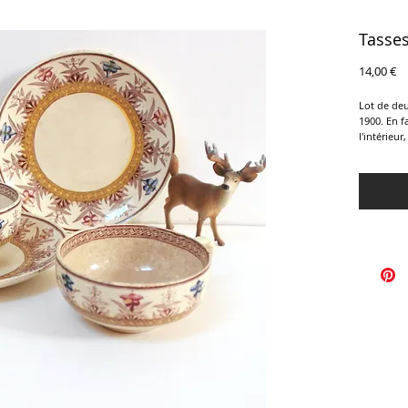
Tasse
Pr
14,00 €
Lot de deu
1900. En f
l'intérieur
l'extérieu
non estamp
subies les
qui ne gên
Soucoupes 
Tasses : 4,