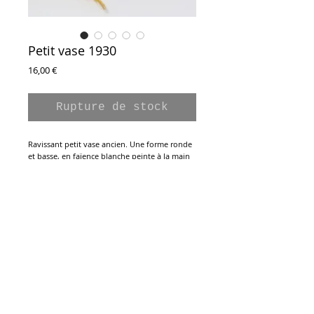
Petit vase 1930
Prix
16,00 €
Rupture de stock
Ravissant petit vase ancien. Une forme ronde
et basse, en faïence blanche peinte à la main
d'un décor floral dans les tons bleu foncé,
noirs, lila et orangés. Estampillé au tampon
dessous. Très bon état.
Hauteur : 9,5 cm
Diamètre au plus large : 12,5 cm
Diamètre au goulot : 6,5 cm
Inscription à la Newsletter :