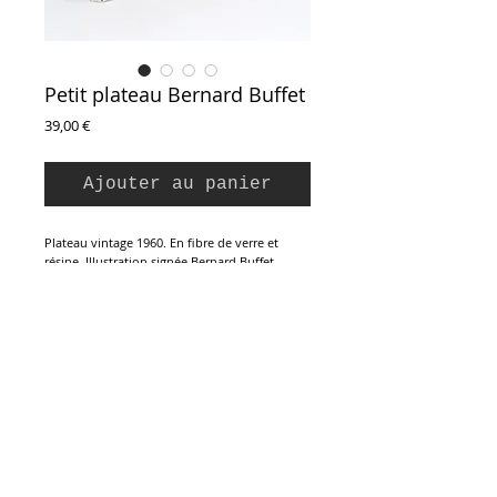
Petit plateau Bernard Buffet
Prix
39,00 €
Ajouter au panier
Plateau vintage 1960. En fibre de verre et
résine. Illustration signée Bernard Buffet.
Dessin en noir sur fond crème représentant
une porte médiévale dans une rue
avec maisons de village. Très bon état avec
traces du temps passé.
30 x 22,5 cm
Inscription à la Newsletter :