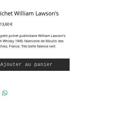
pichet William Lawson's
rix
Prix
13,60 €
riginal
promotionnel
, petit pichet publicitaire William Lawson's
h Whisky 1949, faïencerie de Moulin des
hies, France. Très belle faïence vert
criture et logo en noir et blanc des 2 cotés,
s. Parfait état.
Ajouter au panier
10 cm
9 cm
: 18 cm