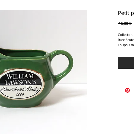
Petit 
P
 16,00 € 
o
Collector 
Rare Scotc
Loups, Orc
profond, é
filets doré
Hauteur : 
Largeur : 
Longueur 