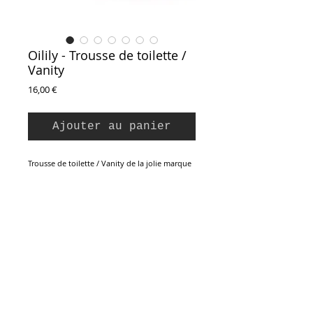
Oilily - Trousse de toilette /
Vanity
Prix
16,00 €
Ajouter au panier
Trousse de toilette / Vanity de la jolie marque
néerlandaise Oilily.
Une touche de joie quotidienne grâce aux
couleurs et aux motifs gais et pimpants.
Epaisse toile polyester au bel imprimé à
l'extérieur, entièrement doublé à l'intérieur. Il
se compose d'un double compartiment à
fermeture zippée, avec une large ouverture
pour un accès facile à son contenu : d'un
Inscription à la Newsletter :
côté des emplacements élastiqués pour ranger
les flacons et bouteilles et assurer leur bon
maintien, ainsi qu'une grande trousse zippée
amovible ; de l'autre une grande poche