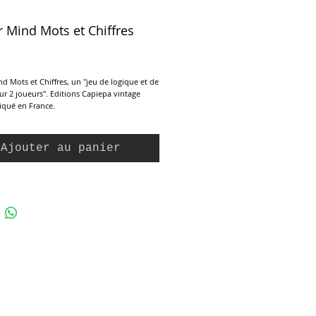
 Mind Mots et Chiffres
ix
d Mots et Chiffres, un "jeu de logique et de
ur 2 joueurs". Editions Capiepa vintage
iqué en France.
eurs à partir de 8 ans.
différents pour jouer avec les mots ou avec
es et tenter de décoder ceux choisis par
Ajouter au panier
e. Jeu complet en parfait état.
 boîte : 14 x 32 x 3,5 cm