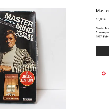
Master
Pr
16,00 €
Master Min
finesse po
1977. Fabr
Pour 2 jou
Deux jeux 
les chiffr
l'adversair
Dimensions