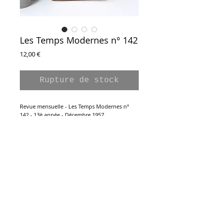
Les Temps Modernes n° 142
Prix
12,00 €
Rupture de stock
Revue mensuelle - Les Temps Modernes n°
142 - 13è année - Décembre 1957
Sous la direction de Jean-Paul Sartre.
Textes / Documents / Chroniques /
Correspondance
R. Uboldi, H. Guillemin, J. Rousselot, A. Jozsef,
K. Brandys, C. Roy....
Inscription à la Newsletter :
192 pages
14 x 22,8 cm
Livre ancien en état neuf, couverture soule,
pages non coupées.