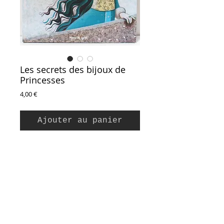
Les secrets des bijoux de
Princesses
Prix
4,00 €
Ajouter au panier
Textes de Christelle Huet-Gomez et Christine
Pompéi, illustrations de Pascal Vilcollet
Editions Auzou, 2012
Collection Pierre de Soleil
Couverture cartonnée, 28 pages
21,5 x 26,5 cm
Inscription à la Newsletter :
Très Bon Etat (Etat neuf)