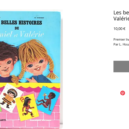
Les be
Valéri
Pr
10,00 €
Premier li
Par L. Hou
Editions 
Couvertur
18 x 24,5 
Bon Etat