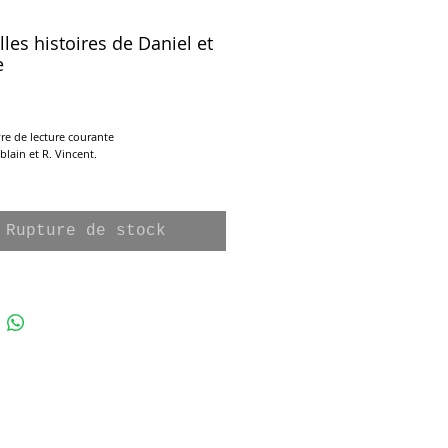
lles histoires de Daniel et
e
ix
vre de lecture courante
blain et R. Vincent.
Fernand Nathan, 1981
e cartonnée, 95 pages
Rupture de stock
cm