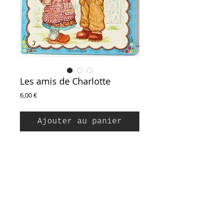
Les amis de Charlotte
Prix
6,00 €
Ajouter au panier
D'après le journal intime de Charlotte - Mars
Avril Mai
Adaptation de Marie-France Bizet. Illustrations
de Matal.
MFG Créations / Nuova Edibimbi, 1987
Couverture souple, 16 pages
Inscription à la Newsletter :