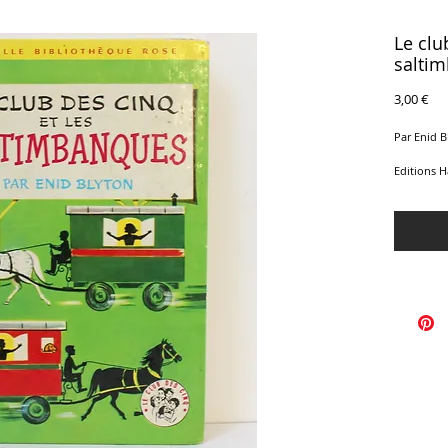
Le clu
salti
Pri
3,00 €
Par Enid B
Editions H
Collection
Couvertur
12 x 17 cm
Très Bon E