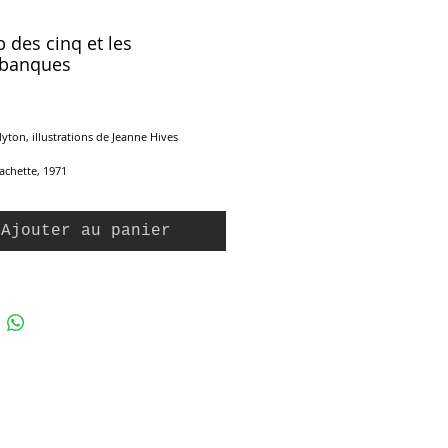
b des cinq et les
mbanques
x
lyton, illustrations de Jeanne Hives
achette, 1971
 Nouvelle Bibliothèque Rose n° 177
e cartonnée, 254 pages
Ajouter au panier
tat