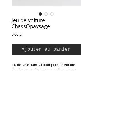
Jeu de voiture
ChassOpaysage
Prix
5,00 €
Ajouter au panier
Jeu de cartes familial pour jouer en voiture
(conducteur exclu !). Collection La route des
enfants, éditions Brion-Levasseur / Diffusion
Plus, vintage 1978.
Pour 1 joueur et plus.
Le but du jeu est de ne plus avoir de cartes en
main, pour cela il faut être le premier à repérer
les éléments présentés dans le paysage. Idéal
pour faire passer le temps et développer son
Inscription à la Newsletter :
sens de l'observation. Jeu complet, règles au
dos de l'étui cartonné. L'ensemble en parfait
état.
6,5 x 9 x 1,5 cm