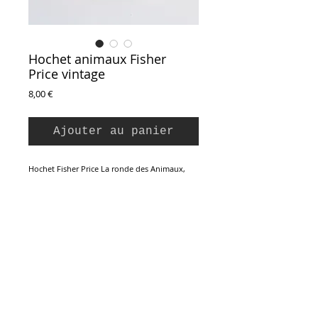
Hochet animaux Fisher
Price vintage
Prix
8,00 €
Ajouter au panier
Hochet Fisher Price La ronde des Animaux,
vintage 1977.
Un grand anneau en plastique blanc muni de
5 annneaux animaux en plastique
multicolore. Jouet d'éveil et anneau de
dentition pour les tout petits. Parfait état.
Inscription à la Newsletter :