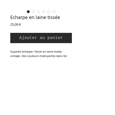
Echarpe en laine tissée
Prix
25,00 €
Ajouter au panier
Superbe écharpe / étole en laine tissée,
vintage. Des couleurs chatoyantes dans les
tons bruns, chocolat, ocres et roses. Motifs
géométriques, extrémités unie et franges
courtes. et Bien chaude et légère à porter.
Parfait état.
Longueur : 126 cm
Largeur : 60 cm
Inscription à la Newsletter :