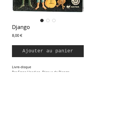
Django
Prix
8,00 €
Ajouter au panier
Livre-disque
Par Frans Haacken. Disque de Django
Reinhardt (enregistrement RCA).
Editions Hatier, 1980
Couverture cartonnée, 30 pages
23,5 x 24 cm
Inscription à la Newsletter :
Très Bon Etat