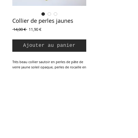
Collier de perles jaunes
Prix
Prix
 14,00 € 
11,90 €
original
promotionnel
Ajouter au panier
Très beau collier sautoir en perles de pâte de
verre jaune soleil opaque, perles de rocaille en
verre et perles de plastique jaune paille
translucide à facettes. Collier 3 rangs en mi-
course. Grande longueur. Collier à enfiler,
sans fermoir, parfait état.
Longueur fermé : 51 cm
Inscription à la Newsletter :