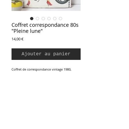
Coffret correspondance 80s
"Pleine lune"
Prix
14,00 €
Ajouter au panier
Coffret de correspondance vintage 1980,
modèle
Pleine Lune
. Editions Garnier
Ponsonnet-Vuillard, made in France.
Illustrations de Copik Buntz.
16 enveloppes et feuilles assorties,
illustrations couleur typiques de la période.
Vintage neuf sous blister d'origine.
Dimensions coffret : 19 x 24 x 2,5 cm
Inscription à la Newsletter :