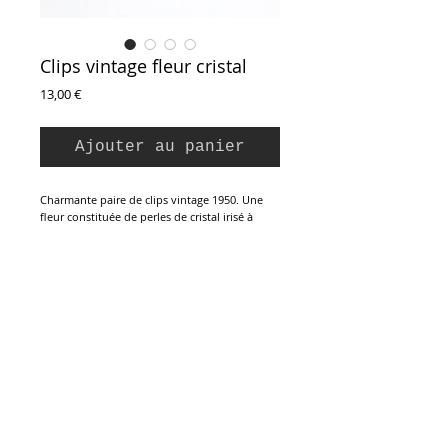
Clips vintage fleur cristal
Prix
13,00 €
Ajouter au panier
Charmante paire de clips vintage 1950. Une
fleur constituée de perles de cristal irisé à
facettes et rocaille ; monture en laiton. Parfait
état.
Diamètre : 2,4 cm
Inscription à la Newsletter :