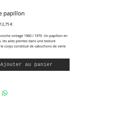
 papillon
rix
Prix
12,75 €
riginal
promotionnel
broche vintage 1960 / 1970. Un papillon en
, les ailes peintes dans une texture
, le corps constitué de cabochons de verre
és et sertis. Fermoir sécurisé. Parfait état.
Ajouter au panier