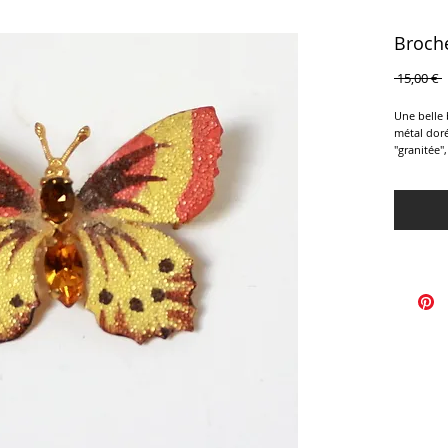
Broche
P
 15,00 € 
o
Une belle 
métal doré
"granitée"
jaune taill
4 x 3 cm