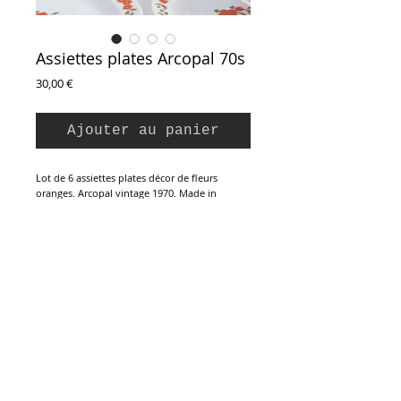
Assiettes plates Arcopal 70s
Prix
30,00 €
Ajouter au panier
Lot de 6 assiettes plates décor de fleurs
oranges. Arcopal vintage 1970. Made in
France.
En verre opaline blanc opaque, décor
sérigraphié de fleurettes oranges à feuillage
vert.
Parfait état, couleurs fraîches et éclatantes.
Diamètre : 23,5 cm
Inscription à la Newsletter :