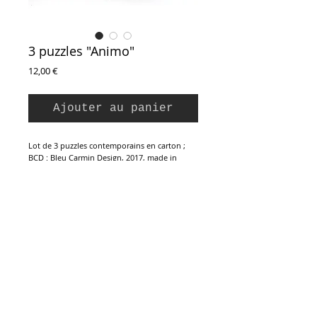
3 puzzles "Animo"
Prix
12,00 €
Ajouter au panier
Lot de 3 puzzles contemporains en carton ;
BCD : Bleu Carmin Design, 2017, made in
France.
Toucan (16 pièces), Abeille (9 pièces) et crabe (
16 pièces). Démontés, les puzzles "ANIMO"
sont composés de pièces géométriques, aux
formes abstraites et aux couleurs unies. Il faut
que ces pièces soient correctement
assemblées, pour que ces aplats de couleurs
Inscription à la Newsletter :
se transforment en animaux .
Etat neuf.
24 x 24 cm