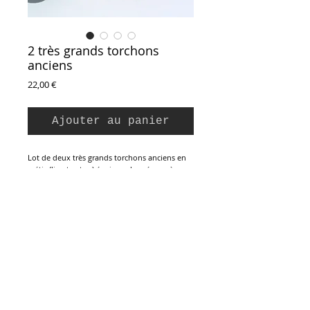
2 très grands torchons
anciens
Prix
22,00 €
Ajouter au panier
Lot de deux très grands torchons anciens en
métis (lin et coton) épais couleur écrue, à
bandes rouges. Linge ancien en état neuf,
jamais utilisés.
61 x 100 cm
Inscription à la Newsletter :