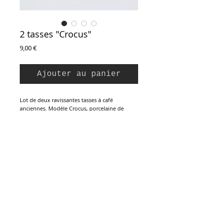
2 tasses "Crocus"
Prix
9,00 €
Ajouter au panier
Lot de deux ravissantes tasses à café
anciennes. Modèle Crocus, porcelaine de
Salins, France. En faïence blanche texturé,
décor de fleurs de crocus stylisées. Elles sont
en parfait état. Estampillées dessous.
Hauteur : 5 cm
Diamètre : 9 cm
Inscription à la Newsletter :