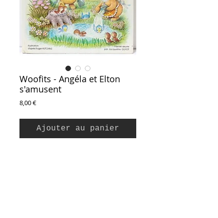
Woofits - Angéla et Elton
s'amusent
Prix
8,00 €
Ajouter au panier
Illustration d'après Roger Hutchins, mise en
oeuvre par Jacqueline Guyot et François
Raynal
Editions Jesco, 1981
Collection Woofits
Couverture cartonnée, 24 pages