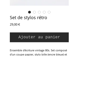
Set de stylos rétro
Prix
29,00 €
Ajouter au panier
Ensemble d'écriture vintage 80s. Set composé
d'un coupe-papier, stylo bille (encre bleue) et
d'un stylo plume (iridium point Germany),
dans un coffret métallique. Les 3 éléments en
métal laqué noir et chromé, décor manche et
capuchons gravé d'un motif damier.
Coffret vintage neuf, prêt à offrir.
Coffret : 17 x 7 x 2 cm
Inscription à la Newsletter :