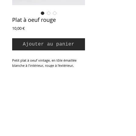
Plat à oeuf rouge
Prix
10,00 €
Ajouter au panier
Petit plat à oeuf vintage, en tôle émaillée
blanche à l'intérieur, rouge à l'extérieur,
bordure noire. Anses arrondies. Parfait état.
Diamètre : 17,5 cm
Hauteur du bord : 4 cm
Longueur totale : 23 cm
Inscription à la Newsletter :