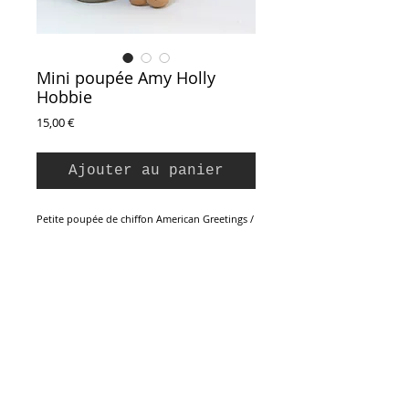
Mini poupée Amy Holly
Hobbie
Prix
15,00 €
Ajouter au panier
Petite poupée de chiffon American Greetings /
Knickerbocker vintage 1970. Modèle Amy,
collection Holly Hobbie.
Cheveux de laine, robe amovible. Etat neuf.
22 cm
Inscription à la Newsletter :