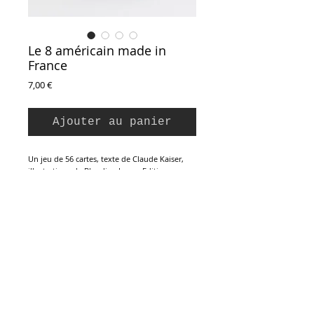
Le 8 américain made in
France
Prix
7,00 €
Ajouter au panier
Un jeu de 56 cartes, texte de Claude Kaiser,
illustrations de Blandine Lamy. Editions
Mango, 2020.
De 2 à 8 joueurs.
Ce jeu de cartes vous permet de jouer au huit
américain… en mode made in FRANCE !
Associez les cartes qui mettent à l’honneur les
différentes régions de France et leurs
spécialités pour gagner haut la main !
Inscription à la Newsletter :
Jeu complet en état neuf.
Dimensions boîte : 12 x 9 x 3 cm