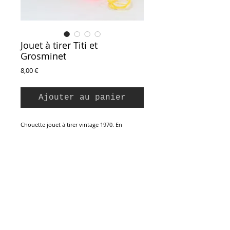
Jouet à tirer Titi et
Grosminet
Prix
8,00 €
Ajouter au panier
Chouette jouet à tirer vintage 1970. En
plastique moulé multicolore, 8 pièces à
empiler et à tirer.
En très bon état, peinture effacée par
frottement sur la tête du chat.
21 x 15 x 23 cm
Inscription à la Newsletter :