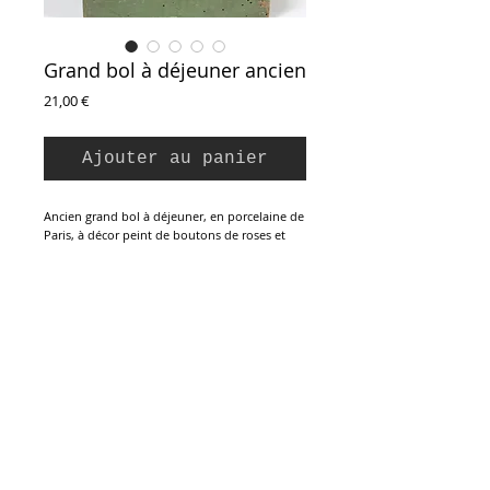
Grand bol à déjeuner ancien
Prix
21,00 €
Ajouter au panier
Ancien grand bol à déjeuner, en porcelaine de
Paris, à décor peint de boutons de roses et
branches de rosiers. Non estampillé, une
marque de croix en creux dessous. Parfait
état.
Hauteur : 8 cm
Diamètre au buvant : 15,6 cm
Diamètre du pied : 8 cm
Inscription à la Newsletter :