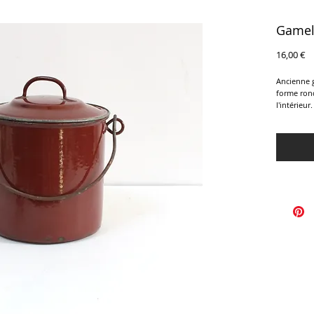
Gamell
Pr
16,00 €
Ancienne g
forme rond
l'intérieur
détourner 
En très bo
Diamètre 
Hauteur to