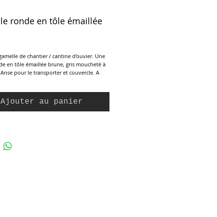
e ronde en tôle émaillée
ix
amelle de chantier / cantine d'ouvier. Une
e en tôle émaillée brune, gris moucheté à
. Anse pour le transporter et couvercle. A
en rangement dans la cuisine ou la déco.
n état avec traces du temps passé.
Ajouter au panier
: 12,5 cm
tale : 17 cm