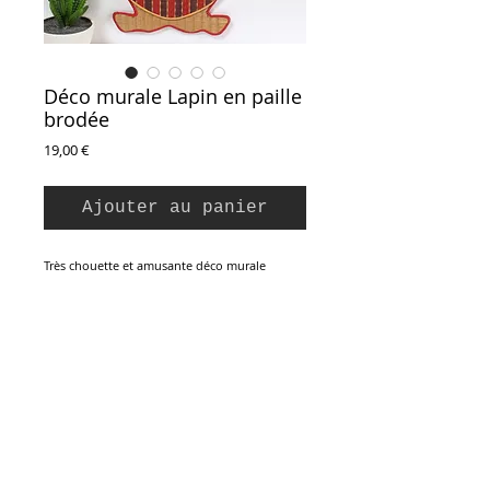
Déco murale Lapin en paille
brodée
Prix
19,00 €
Ajouter au panier
Très chouette et amusante déco murale
vintage asiatique. En paille de sisal teinte,
brodée et appliquée. Lapin à suspendre au
mur, une poche plaquée devant pour glisser
quelques bricoles. Toile de coton rouge au
dos. Parfait état.
45 x 21,5 cm
Inscription à la Newsletter :