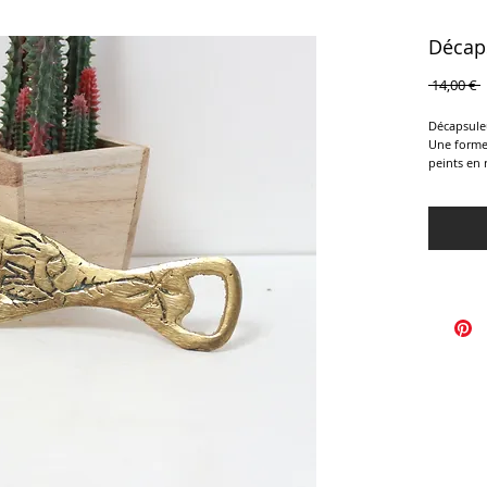
Décaps
P
 14,00 € 
o
Décapsule
Une forme 
peints en 
Parfait éta
14 x 5 cm