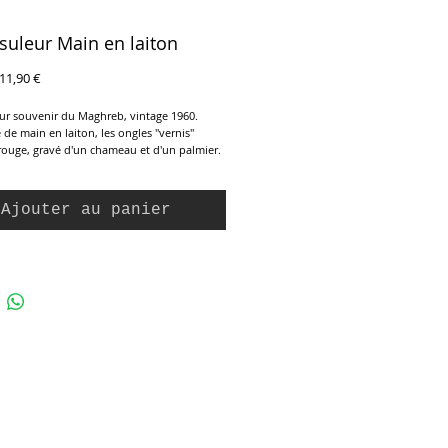
uleur Main en laiton
rix
Prix
11,90 €
riginal
promotionnel
ur souvenir du Maghreb, vintage 1960.
de main en laiton, les ongles "vernis"
rouge, gravé d'un chameau et d'un palmier.
t.
Ajouter au panier