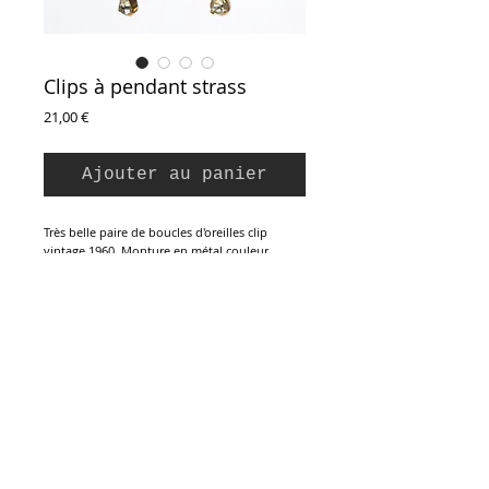
Clips à pendant strass
Prix
21,00 €
Ajouter au panier
Très belle paire de boucles d'oreilles clip
vintage 1960. Monture en métal couleur
dorée, pendant long entièrement serti de
strass de cristal taillé. Parfait état.
Longueur : 5,5 cm
Inscription à la Newsletter :