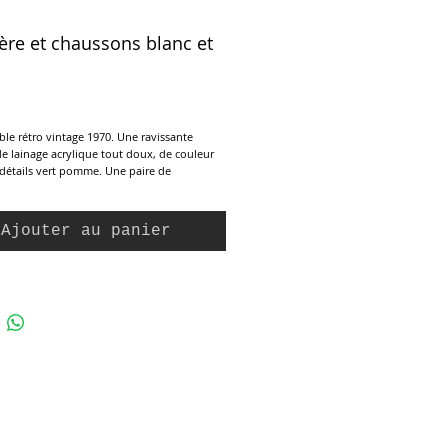
ère et chaussons blanc et
x
le rétro vintage 1970. Une ravissante
de lainage acrylique tout doux, de couleur
détails vert pomme. Une paire de
 assortis. Marque Acrylor, Rhône Poulenc
ade in France. En état neuf, jamais porté.
Ajouter au panier
6 mois