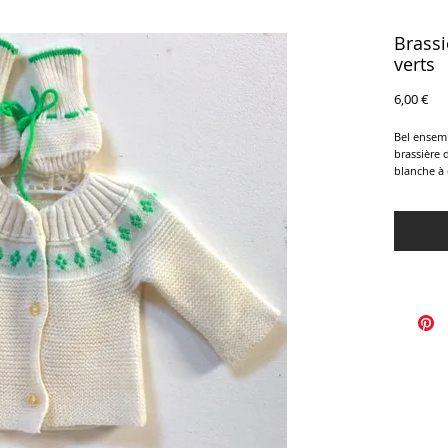
Brassi
verts
Pri
6,00 €
Bel ensemb
brassière 
blanche à 
chaussons
Textile, m
Taille 3 / 