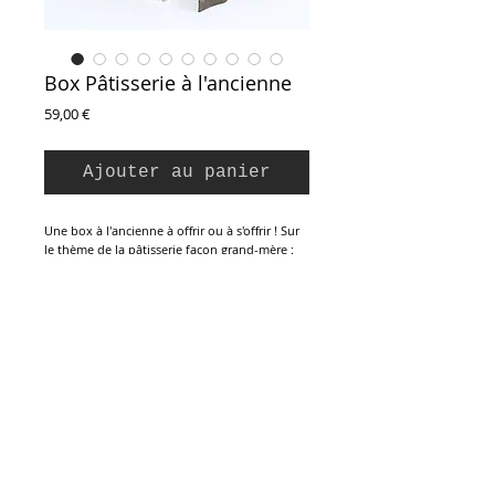
Box Pâtisserie à l'ancienne
Prix
59,00 €
Ajouter au panier
Une box à l'ancienne à offrir ou à s'offrir ! Sur
le thème de la pâtisserie façon grand-mère :
de beaux ustensiles à utiliser et / ou à
détourner dans la déco.
Une
panière à pain ancienne
en osier tressé
garnie de multiples éléments : un grand
torchon en lin
naturel gris/écru, un
rouleau
en buis
tourné (35 cm), une
volette à
pâtisserie
en métal (D : 23 cm), une ancienne
Inscription à la Newsletter :
boîte en fer blanc
de chocolat en poudre
Droste's,
une
seringue à pâtisserie
en métal
et ses 3
douilles
,
6 moules
à chocolat de
formes variées (ours, coq, raisin...),
3
emporte-pièces
en fer blanc,
14 moules à
pâtisserie
"duos de formes" variés (7 x 2),