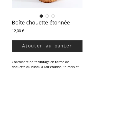
Boîte chouette étonnée
Prix
12,00 €
Ajouter au panier
Charmante boîte vintage en forme de
chouette ou hibou à l'air étonné. En rotin et
paille de bambou tressée, yeux en bois taillé
et verre. Confection artisanale vers 1970 /
1980. Parfait état.
Hauteur : 13 cm
Diamètre ouverture : 7 cm
Inscription à la Newsletter :