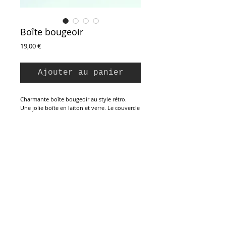
Boîte bougeoir
Prix
19,00 €
Ajouter au panier
Charmante boîte bougeoir au style rétro.
Une jolie boîte en laiton et verre. Le couvercle
monté sur charnière sert de bougeoir à 4
bobèches. On y range les bougies ou les
petites bricoles. Vendu avec 8 bougies blanc
crème au diamètre adapté. Parfait état.
Boîte : 15 x 5 x 4 cm
Bobèches : 1,4 cm (D) / 1,4 cm (Ht)
Inscription à la Newsletter :