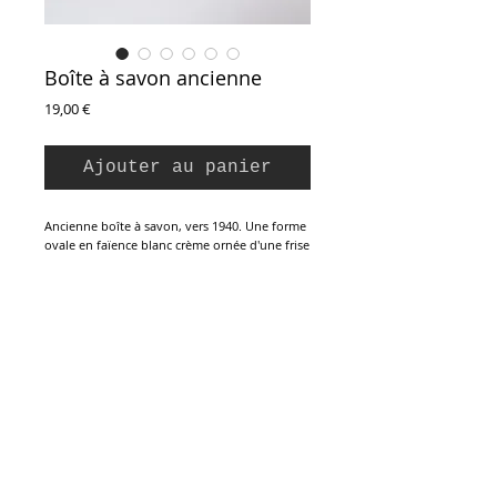
Boîte à savon ancienne
Prix
19,00 €
Ajouter au panier
Ancienne boîte à savon, vers 1940. Une forme
ovale en faïence blanc crème ornée d'une frise
florale verte et rouge-orangé sur le couvercle.
Estampillée dessous, Société Céramique
Maastricht, made in Holland. La boîte est
vendue avec un savon vintage, elle est en très
bon état avec traces mineures du temps
passé.
Inscription à la Newsletter :
15 x 11,5 x 8 cm