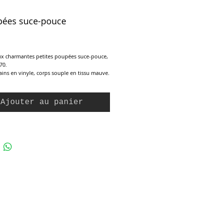
pées suce-pouce
ix
ux charmantes petites poupées suce-pouce,
70.
ains en vinyle, corps souple en tissu mauve.
 état, quelques petites tâches sur le chapeau
petite.
Ajouter au panier
m