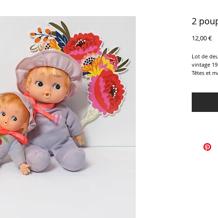
2 pou
Pr
12,00 €
Lot de de
vintage 19
Têtes et m
En parfait
de la plus 
21 et 14 c